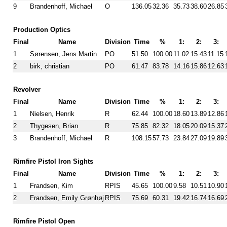
9
Brandenhoff, Michael
O
136.05
32.36
35.73
38.60
26.85
Production Optics
Final
Name
Division
Time
%
1:
2:
3:
1
Sørensen, Jens Martin
PO
51.50
100.00
11.02
15.43
11.15
2
birk, christian
PO
61.47
83.78
14.16
15.86
12.63
Revolver
Final
Name
Division
Time
%
1:
2:
3:
1
Nielsen, Henrik
R
62.44
100.00
18.60
13.89
12.86
2
Thygesen, Brian
R
75.85
82.32
18.05
20.09
15.37
3
Brandenhoff, Michael
R
108.15
57.73
23.84
27.09
19.89
Rimfire Pistol Iron Sights
Final
Name
Division
Time
%
1:
2:
3:
1
Frandsen, Kim
RPIS
45.65
100.00
9.58
10.51
10.90
2
Frandsen, Emily Grønhøj
RPIS
75.69
60.31
19.42
16.74
16.69
Rimfire Pistol Open