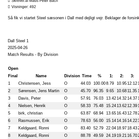
Skrevet af Mads Peter Bach
Visninger: 492
Så fik vi startet Steel sæsonen i Dall med dejligt vejr. Beklager de forsin
Dall Steel 1
2025-04-26
Match Results - By Division
Open
Final
Name
Division
Time
%
1:
2:
3:
1
Christensen, Jess
O
44.03
100.00
8.79
10.95
12.12
2
Sørensen, Jens Martin
O
45.70
96.35
9.65
10.68
11.35
3
Davis, Peter
O
57.91
76.03
13.42
14.32
14.37
4
Nielsen, Henrik
O
58.33
75.48
15.24
13.62
12.39
5
birk, christian
O
63.87
68.94
13.65
16.43
12.78
6
Rasmussen, Erik
O
78.63
56.00
15.14
14.16
14.22
7
Keldgaard, Ronni
O
83.40
52.79
22.04
18.97
18.43
8
Keldgaard, Ronni
O
88.78
49.59
24.19
19.21
16.70