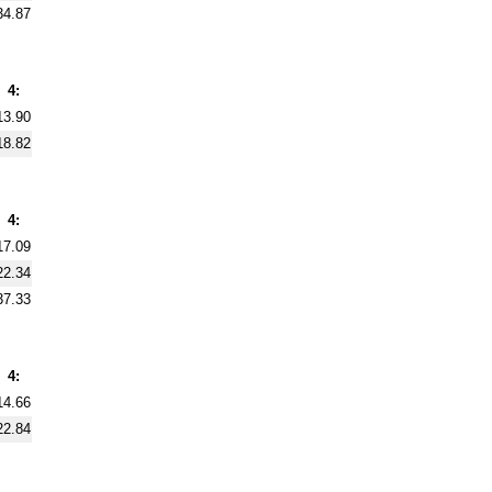
34.87
4:
13.90
18.82
4:
17.09
22.34
37.33
4:
14.66
22.84