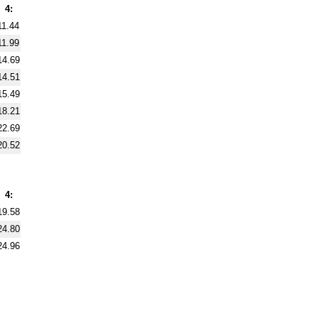
4:
11.44
11.99
14.69
14.51
15.49
18.21
22.69
20.52
4:
19.58
24.80
24.96