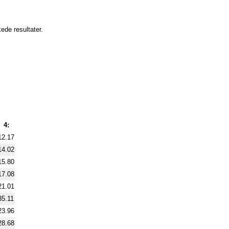
kede resultater.
4:
12.17
14.02
15.80
17.08
21.01
35.11
23.96
28.68