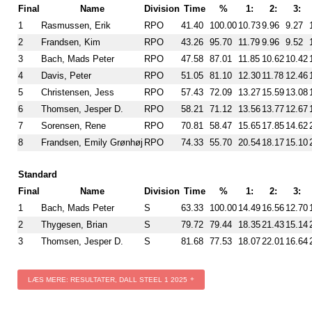
Final
Name
Division
Time
%
1:
2:
3:
1
Rasmussen, Erik
RPO
41.40
100.00
10.73
9.96
9.27
2
Frandsen, Kim
RPO
43.26
95.70
11.79
9.96
9.52
3
Bach, Mads Peter
RPO
47.58
87.01
11.85
10.62
10.42
4
Davis, Peter
RPO
51.05
81.10
12.30
11.78
12.46
5
Christensen, Jess
RPO
57.43
72.09
13.27
15.59
13.08
6
Thomsen, Jesper D.
RPO
58.21
71.12
13.56
13.77
12.67
7
Sorensen, Rene
RPO
70.81
58.47
15.65
17.85
14.62
8
Frandsen, Emily Grønhøj
RPO
74.33
55.70
20.54
18.17
15.10
Standard
Final
Name
Division
Time
%
1:
2:
3:
1
Bach, Mads Peter
S
63.33
100.00
14.49
16.56
12.70
2
Thygesen, Brian
S
79.72
79.44
18.35
21.43
15.14
3
Thomsen, Jesper D.
S
81.68
77.53
18.07
22.01
16.64
LÆS MERE: RESULTATER, DALL STEEL 1 2025