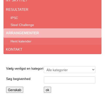
NY SKYTTE?
RESULTATER
IPSC
Steel Challenge
ARRANGEMENTER
Hent kalender
KONTAKT
Filtrér liste efter denne kategory
Vælg venligst en kategori
Søg begivenhed