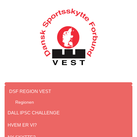
DSF REGION VEST
Regionen
DALL IPSC CHALLENGE
HVEM ER VI?