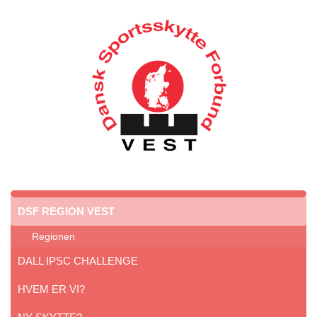
DSF REGION VEST
Regionen
DALL IPSC CHALLENGE
HVEM ER VI?