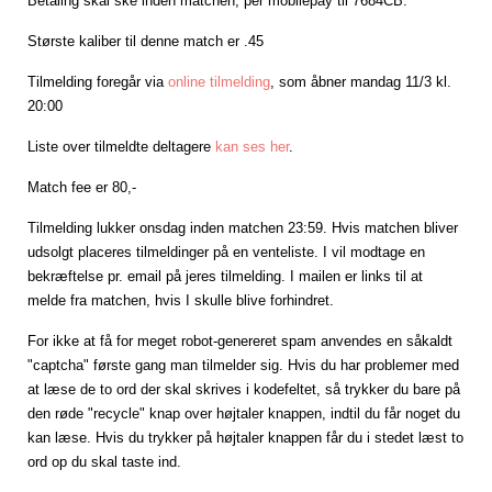
Betaling skal ske inden matchen, per mobilepay til 7684CB.
Største kaliber til denne match er .45
Tilmelding foregår via
online tilmelding
, som åbner mandag 11/3 kl.
20:00
Liste over tilmeldte deltagere
kan ses her
.
Match fee er 80,-
Tilmelding lukker onsdag inden matchen 23:59. Hvis matchen bliver
udsolgt placeres tilmeldinger på en venteliste. I vil modtage en
bekræftelse pr. email på jeres tilmelding. I mailen er links til at
melde fra matchen, hvis I skulle blive forhindret.
For ikke at få for meget robot-genereret spam anvendes en såkaldt
"captcha" første gang man tilmelder sig. Hvis du har problemer med
at
læse de to ord der skal skrives i kodefeltet, så trykker du bare på
den
røde "recycle" knap over højtaler knappen, indtil du får noget du
kan
læse. Hvis du trykker på højtaler knappen får du i stedet læst to
ord op
du skal taste ind.