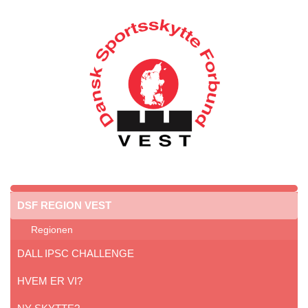
DSF REGION VEST
Regionen
DALL IPSC CHALLENGE
HVEM ER VI?